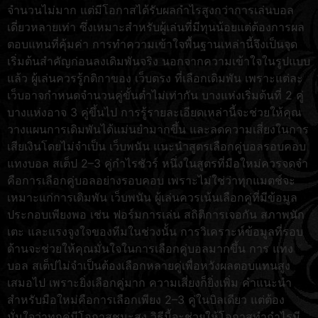
จำนวนไม่มาก แต่มีโอกาสได้รับผลกำไรสูงกว่าการเล่นบอล
เดี่ยวหลายเท่า ซึ่งเหมาะสำหรับผู้เล่นที่มีทุนน้อยแต่ต้องการผล
ตอบแทนที่คุ้มค่า การทำความเข้าใจพื้นฐานเหล่านี้จึงเป็นจุด
เริ่มต้นสำคัญก่อนลงเดิมพันจริง นอกจากความเข้าใจในรูปแบบ
แล้ว ผู้เล่นควรรู้กติกาของ เว็บตรง ที่เลือกเดิมพัน เพราะแต่ละ
เว็บอาจกำหนดจำนวนคู่ขั้นต่ำไม่เท่ากัน บางแห่งเริ่มต้นที่ 2 คู่
บางแห่งอาจ 3 คู่ขึ้นไป การรู้รายละเอียดเหล่านี้จะช่วยให้คุณ
วางแผนการเดิมพันได้แม่นยำมากขึ้น และลดความเสี่ยงในการ
เสียเงินโดยไม่จำเป็น เว็บพนัน แนะนำสูตรเลือกคู่บอลรอบคอบ
แทงบอล สเต็ป 2–3 คู่กำไรชัวร์ หนึ่งในสูตรที่มือใหม่ควรจดจำ
คือการเลือกคู่บอลอย่างรอบคอบ เพราะไม่ใช่ว่าทุกแมตช์จะ
เหมาะแก่การเดิมพัน เว็บพนัน ผู้เล่นควรเน้นเลือกคู่ที่มีข้อมูล
ประกอบเพียงพอ เช่น ฟอร์มการเล่น สถิติการเจอกัน สภาพนัก
เตะ และแรงจูงใจของทีมในช่วงนั้น การวิเคราะห์ข้อมูลที่รอบ
ด้านจะช่วยให้คุณมั่นใจในการเลือกคู่บอลมากขึ้น การ แทง
บอล สเต็ปไม่จำเป็นต้องเลือกหลายคู่เพื่อหวังผลตอบแทนสูง
เสมอไป เพราะยิ่งเลือกคู่มาก ความเสี่ยงก็ยิ่งเพิ่ม คำแนะนำ
สำหรับมือใหม่คือการเลือกเพียง 2–3 คู่ในบิลเดียว แต่ต้อง
มั่นใจว่าทุกคู่มีโอกาสชนะสูง วิธีนี้จะช่วยให้โอกาสทำกำไรมี