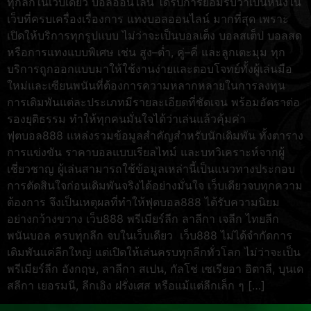
ทุกลีกในเว็บเดียว บอลออนไลน์ ได้รับการยอมรับว่าเป็นหนึ่งใน
เว็บที่ครบเครื่องเรื่องการ แทงบอลออนไลน์ มากที่สุด เพราะ
เปิดให้บริการทุกรูปแบบ ไม่ว่าจะเป็นบอลเต็ง บอลสเต็ป บอลสด
หรือการแทงแบบพิเศษ เช่น สูง–ต่ำ, คู่–คี่ และลูกเตะมุม ทุก
บริการถูกออกแบบมาให้ใช้งานง่ายและตอบโจทย์ทั้งผู้เล่นมือ
ใหม่และเซียนพนันที่ต้องการความหลากหลายในการลงทุน
การเดิมพันแต่ละประเภทมีรายละเอียดที่ชัดเจน พร้อมอัตราต่อ
รองยุติธรรม ทำให้ทุกคนมั่นใจได้ว่าเล่นแล้วคุ้มค่า
ฟุตบอล888 แหล่งรวมข้อมูลสำคัญสำหรับนักเดิมพัน ทั้งตาราง
การแข่งขัน ราคาบอลแบบเรียลไทม์ และบทวิเคราะห์จากผู้
เชี่ยวชาญ ผู้เล่นสามารถใช้ข้อมูลเหล่านี้เป็นแนวทางประกอบ
การตัดสินใจก่อนเดิมพันจริงได้อย่างมั่นใจ เว็บเดียวจบทุกความ
ต้องการ จึงเป็นเหตุผลที่ทำให้ฟุตบอล888 ได้รับความนิยม
อย่างกว้างขวาง เว็บ888 พรีเมียร์ลีก ลาลีกา เจลีก ไทยลีก
พนันบอล ครบทุกลีก จบในเว็บเดียว เว็บ888 ไม่ได้จำกัดการ
เดิมพันแค่ลีกใหญ่ แต่เปิดให้เล่นครบทุกลีกทั่วโลก ไม่ว่าจะเป็น
พรีเมียร์ลีก อังกฤษ, ลาลีกา สเปน, กัลโช่ เซเรียอา อิตาลี, บุนเด
สลีกา เยอรมนี, ลีกเอิง ฝรั่งเศส หรือแม้แต่ลีกเล็ก ๆ […]