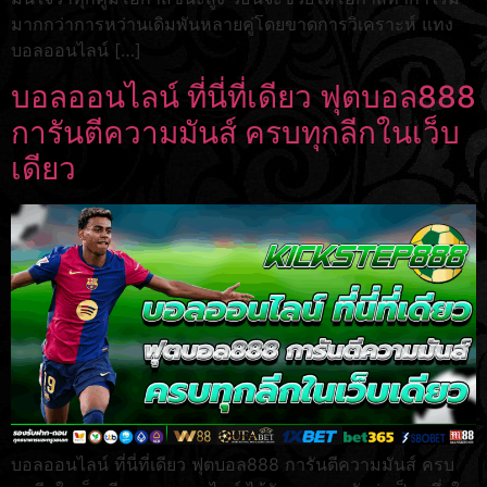
มากกว่าการหว่านเดิมพันหลายคู่โดยขาดการวิเคราะห์ แทง
บอลออนไลน์ […]
บอลออนไลน์ ที่นี่ที่เดียว ฟุตบอล888
การันตีความมันส์ ครบทุกลีกในเว็บ
เดียว
บอลออนไลน์ ที่นี่ที่เดียว ฟุตบอล888 การันตีความมันส์ ครบ