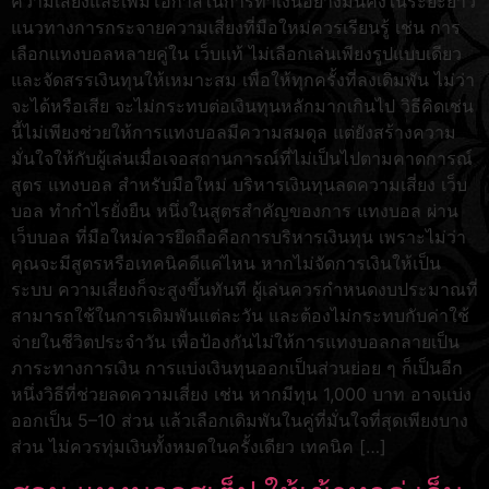
ความเสี่ยงและเพิ่มโอกาสในการทำเงินอย่างมั่นคงในระยะยาว
แนวทางการกระจายความเสี่ยงที่มือใหม่ควรเรียนรู้ เช่น การ
เลือกแทงบอลหลายคู่ใน เว็บแท้ ไม่เลือกเล่นเพียงรูปแบบเดียว
และจัดสรรเงินทุนให้เหมาะสม เพื่อให้ทุกครั้งที่ลงเดิมพัน ไม่ว่า
จะได้หรือเสีย จะไม่กระทบต่อเงินทุนหลักมากเกินไป วิธีคิดเช่น
นี้ไม่เพียงช่วยให้การแทงบอลมีความสมดุล แต่ยังสร้างความ
มั่นใจให้กับผู้เล่นเมื่อเจอสถานการณ์ที่ไม่เป็นไปตามคาดการณ์
สูตร แทงบอล สำหรับมือใหม่ บริหารเงินทุนลดความเสี่ยง เว็บ
บอล ทำกำไรยั่งยืน หนึ่งในสูตรสำคัญของการ แทงบอล ผ่าน
เว็บบอล ที่มือใหม่ควรยึดถือคือการบริหารเงินทุน เพราะไม่ว่า
คุณจะมีสูตรหรือเทคนิคดีแค่ไหน หากไม่จัดการเงินให้เป็น
ระบบ ความเสี่ยงก็จะสูงขึ้นทันที ผู้เล่นควรกำหนดงบประมาณที่
สามารถใช้ในการเดิมพันแต่ละวัน และต้องไม่กระทบกับค่าใช้
จ่ายในชีวิตประจำวัน เพื่อป้องกันไม่ให้การแทงบอลกลายเป็น
ภาระทางการเงิน การแบ่งเงินทุนออกเป็นส่วนย่อย ๆ ก็เป็นอีก
หนึ่งวิธีที่ช่วยลดความเสี่ยง เช่น หากมีทุน 1,000 บาท อาจแบ่ง
ออกเป็น 5–10 ส่วน แล้วเลือกเดิมพันในคู่ที่มั่นใจที่สุดเพียงบาง
ส่วน ไม่ควรทุ่มเงินทั้งหมดในครั้งเดียว เทคนิค […]